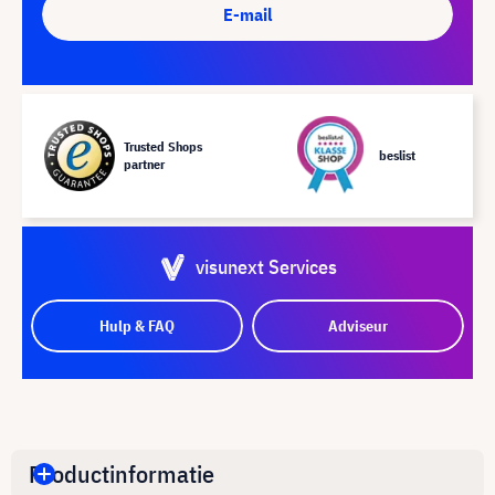
E-mail
Trusted Shops
beslist
partner
visunext Services
Hulp & FAQ
Adviseur
Productinformatie