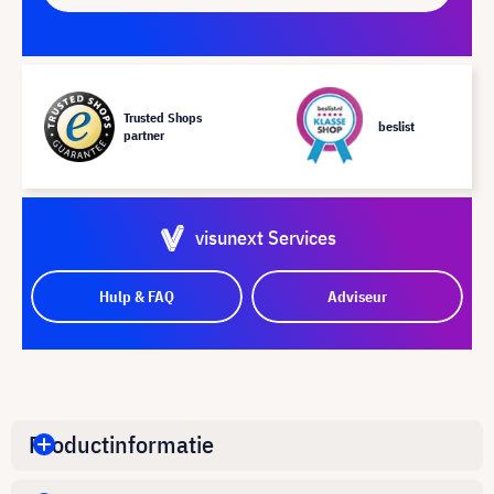
Trusted Shops
beslist
partner
visunext Services
Hulp & FAQ
Adviseur
Productinformatie