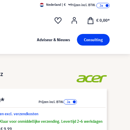
Nederland | €
Prijzen incl. BTW.
€ 0,00*
Adviseur & Nieuws
Consulting
Hz
0*
Prijzen incl. BTW.
 en excl. verzendkosten
Klaar voor onmiddellijke verzending. Levertijd 2-6 werkdagen
f
€ 9,99