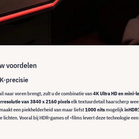
uw voordelen
4K-precisie
ail naar voren brengt, zult u de combinatie van
4K Ultra HD en mini-l
erresolutie van 3840 x 2160 pixels
elk textuurdetail haarscherp wee
e maakt een piekhelderheid van maar liefst
1000 nits
mogelijk
in
HDR
e lichten. Vooral bij HDR-games of -films levert deze technologie e