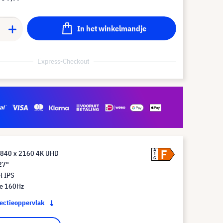
In het winkelmandje
Express-Checkout
F
A
3840 x 2160 4K UHD
G
27"
l IPS
te 160Hz
jectieoppervlak