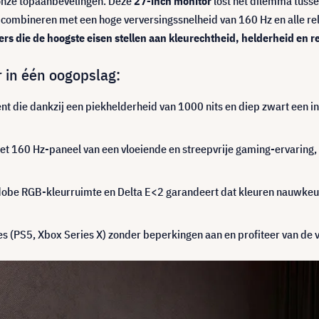
onze topaanbevelingen. Deze
27-inch monitor
lost het dilemma tusse
 combineren met een hoge verversingssnelheid van 160 Hz en alle re
s die de hoogste eisen stellen aan kleurechtheid, helderheid en r
 in één oogopslag:
t die dankzij een piekhelderheid van 1000 nits en diep zwart een 
et 160 Hz-paneel van een vloeiende en streepvrije gaming-ervaring, 
be RGB-kleurruimte en Delta E<2 garandeert dat kleuren nauwkeu
s (PS5, Xbox Series X) zonder beperkingen aan en profiteer van de