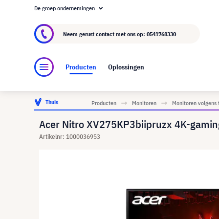
De groep ondernemingen
Over visunext.nl
De visunext Groep
Fabrika
Neem gerust contact met ons op:
0541768330
Producten
Oplossingen
Thuis
Producten
Monitoren
Monitoren volgens 
Acer Nitro XV275KP3biipruzx 4K-gamin
Artikelnr: 1000036953