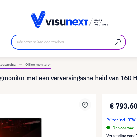
nt
Downloads en persmap
toepassing
Office monitoren
gmonitor met een verversingssnelheid van 160 
€ 793,6
Prijzen incl. BTW
Op voorraad. 
Verzending vana