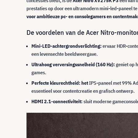
concessies biedt, is de
Acer Nitro XV275K P3
een van 
prestaties op door een ultramodern mini-led-paneel te
voor ambitieuze pc- en consolegamers en contentmaker
De voordelen van de Acer Nitro-monitor
Mini-LED-achtergrondverlichting:
ervaar HDR-conten
een levensechte beeldweergave.
Ultrahoog verversingssnelheid (160 Hz):
geniet op h
games.
Perfecte kleurechtheid: het
IPS-paneel met 99% Ado
essentieel voor contentcreatie en grafisch ontwerp.
HDMI 2.1-connectiviteit:
sluit moderne gameconsole