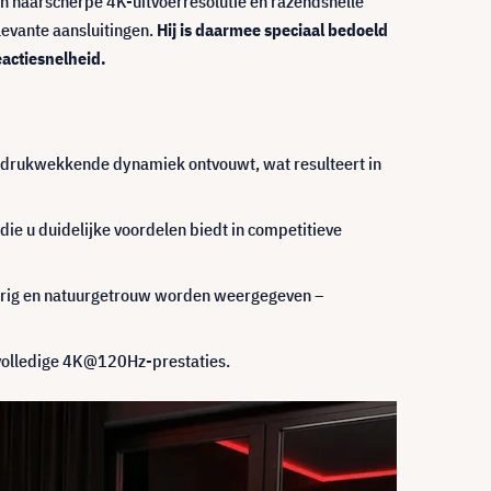
n haarscherpe 4K-uitvoerresolutie en razendsnelle
levante aansluitingen.
Hij is daarmee speciaal bedoeld
eactiesnelheid.
indrukwekkende dynamiek ontvouwt, wat resulteert in
die u duidelijke voordelen biedt in competitieve
rig en natuurgetrouw worden weergegeven –
 volledige 4K@120Hz-prestaties.