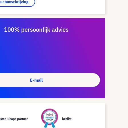
ductomschrijving
100% persoonlijk advies
E-mail
usted Shops partner
beslist