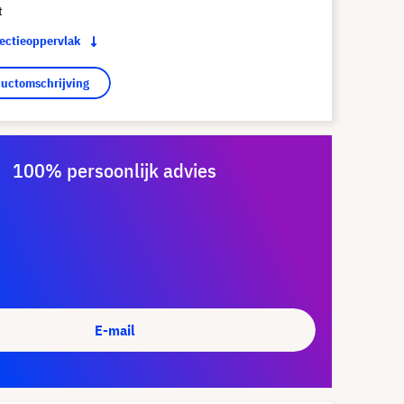
t
jectieoppervlak
ductomschrijving
100% persoonlijk advies
E-mail