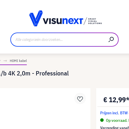
nt
Downloads en persmap
r
HDMI kabel
/b 4K 2,0m - Professional
€ 12,99
Prijzen incl. BTW
Op voorraad. 
Verzending vana