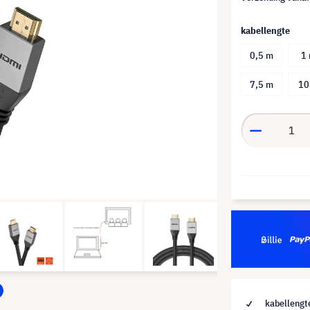
kabellengte
0,5 m
1
7,5 m
10
kabellengt