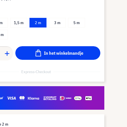
 m
1,5 m
2 m
3 m
5 m
 m
In het winkelmandje
Express-Checkout
e 2 m