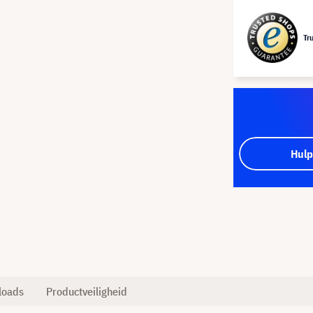
Tr
Hulp
loads
Productveiligheid