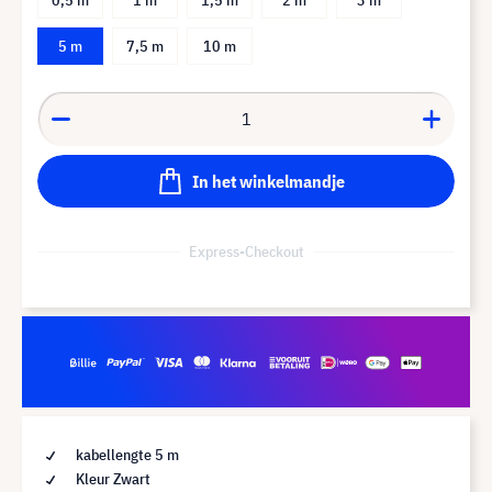
5 m
7,5 m
10 m
In het winkelmandje
Express-Checkout
kabellengte 5 m
Kleur Zwart