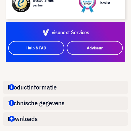
Trusted Shops
beslist
partner
visunext Services
Hulp & FAQ
Adviseur
Productinformatie
Technische gegevens
Downloads