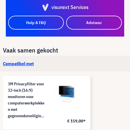
visunext Services
Hulp & FAQ
Adviseur
Vaak samen gekocht
Compatibel met
3M Privacyfilter voor
32-inch (16:9)
monitoren voor
computerwerkplekke
n met
gegevensbeveiliging,
€ 159,00*
PF320W9B