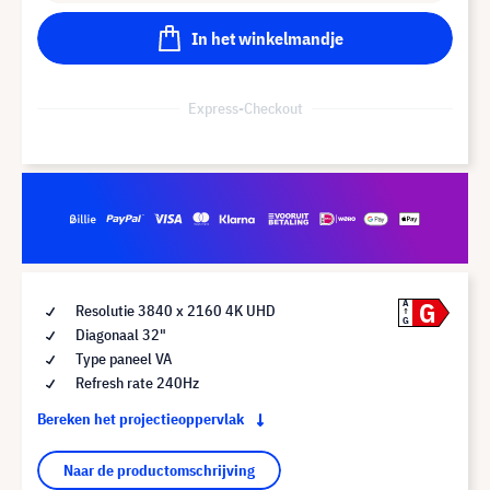
In het winkelmandje
Express-Checkout
G
A
Resolutie 3840 x 2160 4K UHD
G
Diagonaal 32"
Type paneel VA
Refresh rate 240Hz
Bereken het projectieoppervlak
Naar de productomschrijving