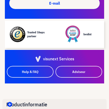
E-mail
Trusted Shops
beslist
partner
visunext Services
Hulp & FAQ
Adviseur
Productinformatie