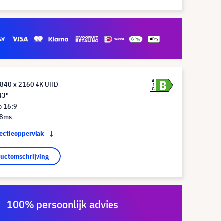
B
A
3840 x 2160 4K UHD
G
43"
o 16:9
 8ms
jectieoppervlak
ductomschrijving
100% persoonlijk advies