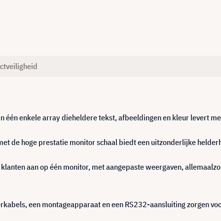
ctveiligheid
n één enkele array dieheldere tekst, afbeeldingen en kleur levert me
t de hoge prestatie monitor schaal biedt een uitzonderlijke helderh
ijke klanten aan op één monitor, met aangepaste weergaven, allemaalzo
erkabels, een montageapparaat en een RS232-aansluiting zorgen vo