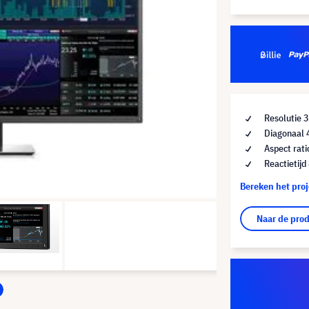
Resolutie 
Diagonaal 
Aspect rati
Reactietijd
Bereken het pro
Naar de pro