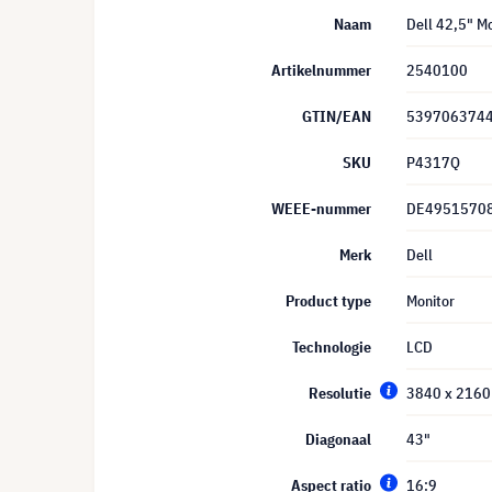
Naam
Dell 42,5" M
Artikelnummer
2540100
GTIN/EAN
539706374
SKU
P4317Q
WEEE-nummer
DE4951570
Merk
Dell
Product type
Monitor
Technologie
LCD
Resolutie
3840 x 2160
Diagonaal
43"
Aspect ratio
16:9