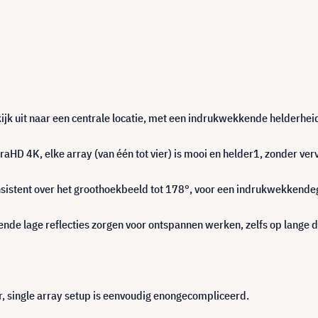
,kijk uit naar een centrale locatie, met een indrukwekkende helderheid
aHD 4K, elke array (van één tot vier) is mooi en helder1, zonder ve
nsistent over het groothoekbeeld tot 178°, voor een indrukwekken
nde lage reflecties zorgen voor ontspannen werken, zelfs op lange 
 single array setup is eenvoudig enongecompliceerd.