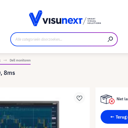
nt
Downloads en persmap
k
Dell monitoren
D, 8ms
Niet la
Terug 