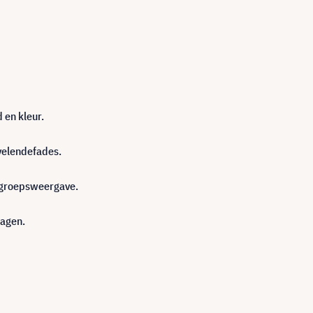
 en kleur.
rvelendefades.
degroepsweergave.
dagen.