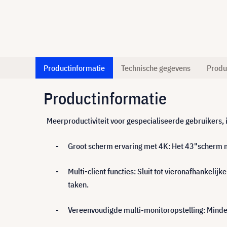
Productinformatie
Technische gegevens
Produ
Productinformatie
Meerproductiviteit voor gespecialiseerde gebruikers, i
-
Groot scherm ervaring met 4K: Het 43"scherm me
-
Multi-client functies: Sluit tot vieronafhankel
taken.
-
Vereenvoudigde multi-monitoropstelling: Mind