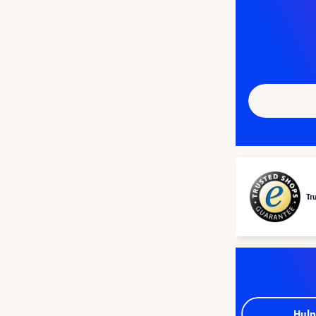
Tr
Hulp