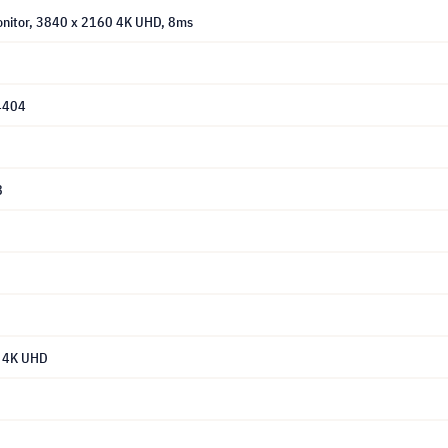
onitor, 3840 x 2160 4K UHD, 8ms
4404
8
 4K UHD