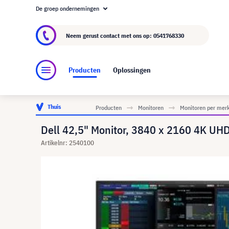
De groep ondernemingen
Over visunext.nl
De visunext Groep
Fabrika
Neem gerust contact met ons op:
0541768330
Producten
Oplossingen
Thuis
Producten
Monitoren
Monitoren per mer
Dell 42,5" Monitor, 3840 x 2160 4K UH
Artikelnr: 2540100