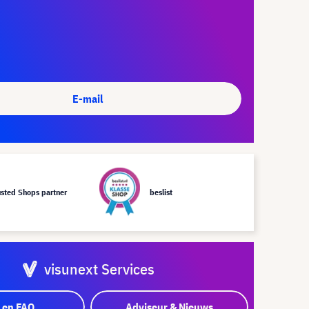
E-mail
usted Shops partner
beslist
visunext Services
 en FAQ
Adviseur & Nieuws