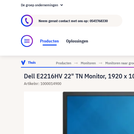
De groep ondernemingen
Over visunext.nl
De visunext Groep
Fabrika
Neem gerust contact met ons op:
0541768330
Producten
Oplossingen
Thuis
Producten
Monitoren
Monitoren naar gro
Dell E2216HV 22" TN Monitor, 1920 x 1
Artikelnr: 1000014900