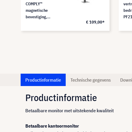
COMPLY™
vert
magnetische
bedr
bevestiging,
PF2
€ 109,00*
PF215W9EM
Productinformatie
Technische gegevens
Down
Productinformatie
Betaalbare monitor met uitstekende kwaliteit
Betaalbare kantoormonitor