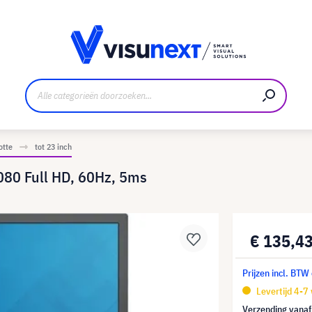
nt
Downloads en persmap
otte
tot 23 inch
080 Full HD, 60Hz, 5ms
€ 135,4
Prijzen incl. BTW
Levertijd 4-7
Verzending vana