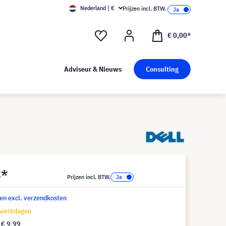
Nederland | €
Prijzen incl. BTW.
€ 0,00*
Adviseur & Nieuws
Consulting
3*
Prijzen incl. BTW.
 en excl. verzendkosten
 werkdagen
f
€ 9,99