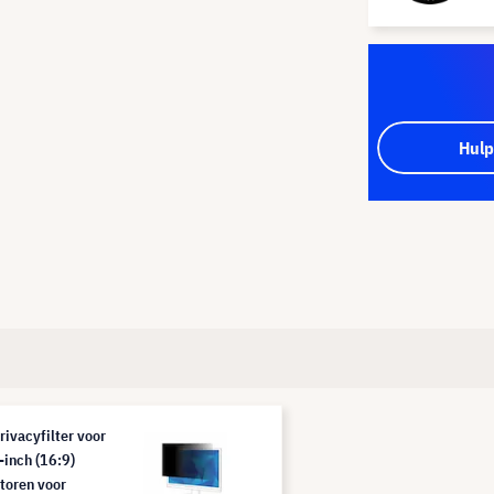
Hulp
rivacyfilter voor
-inch (16:9)
toren voor