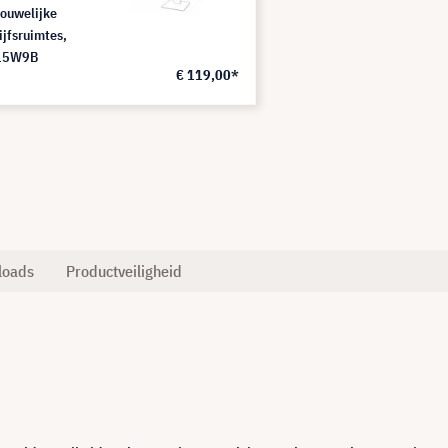
rouwelijke
ijfsruimtes,
15W9B
€ 119,00*
loads
Productveiligheid