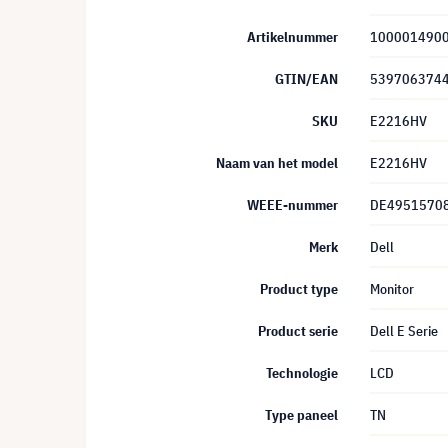
Artikelnummer
100001490
GTIN/EAN
539706374
SKU
E2216HV
Naam van het model
E2216HV
WEEE-nummer
DE4951570
Merk
Dell
Product type
Monitor
Product serie
Dell E Serie
Technologie
LCD
Type paneel
TN