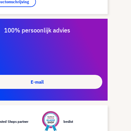
ductomschrijving
100% persoonlijk advies
E-mail
usted Shops partner
beslist