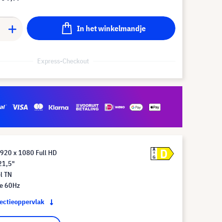
In het winkelmandje
Express-Checkout
D
A
1920 x 1080 Full HD
G
21,5"
l TN
te 60Hz
jectieoppervlak