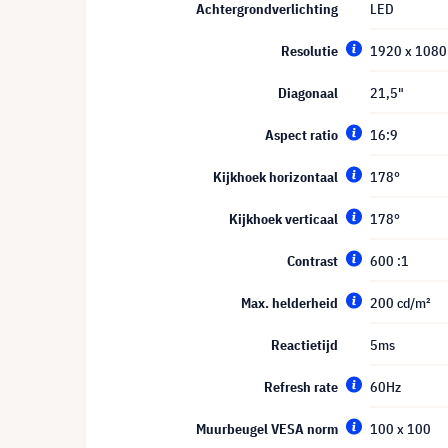
Achtergrondverlichting
LED
Resolutie
1920 x 1080 
Diagonaal
21,5"
Aspect ratio
16:9
Kijkhoek horizontaal
178°
Kijkhoek verticaal
178°
Contrast
600 :1
Max. helderheid
200 cd/m²
Reactietijd
5ms
Refresh rate
60Hz
Muurbeugel VESA norm
100 x 100