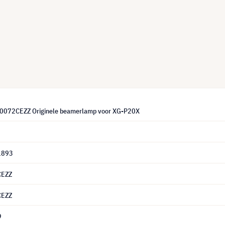
0072CEZZ Originele beamerlamp voor XG-P20X
1893
CEZZ
CEZZ
9