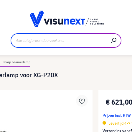
nt
Downloads en persmap
Sharp beamerlamp
erlamp voor XG-P20X
€ 621,0
Prijzen incl. BTW
Levertijd 4-7
Verzending vana