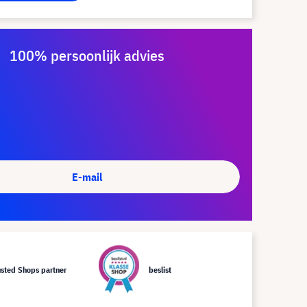
100% persoonlijk advies
E-mail
usted Shops partner
beslist