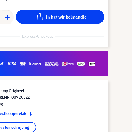
In het winkelmandje
Express-Checkout
lamp Origineel
 RLMPF0072CEZZ
kg
jectieoppervlak
ductomschrijving