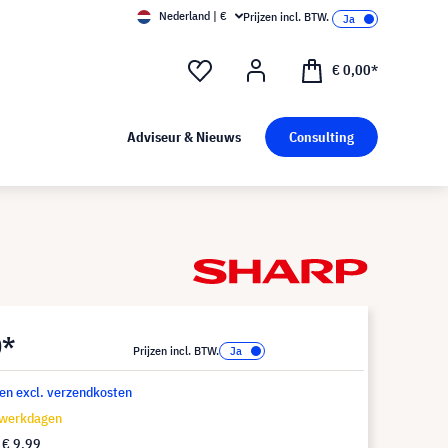
Nederland | €
Prijzen incl. BTW.
€ 0,00*
Adviseur & Nieuws
Consulting
0*
Prijzen incl. BTW.
 en excl. verzendkosten
 werkdagen
f
€ 9,99