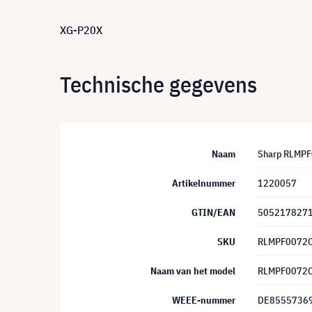
XG-P20X
Technische gegevens
Naam
Sharp RLMPF
Artikelnummer
1220057
GTIN/EAN
505217827
SKU
RLMPF0072
Naam van het model
RLMPF0072
WEEE-nummer
DE8555736