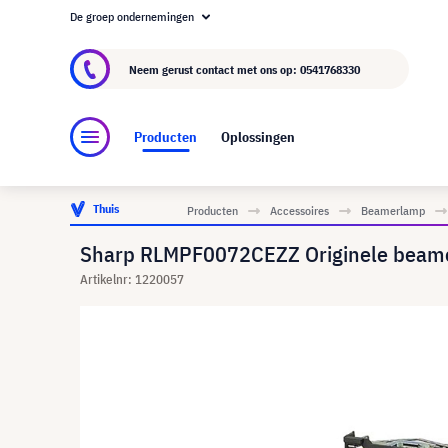
De groep ondernemingen
Over visunext.nl
De visunext Groep
Fabrika
Neem gerust contact met ons op:
0541768330
Producten
Oplossingen
Thuis
Producten
Accessoires
Beamerlamp
Sharp RLMPF0072CEZZ Originele beam
Artikelnr: 1220057