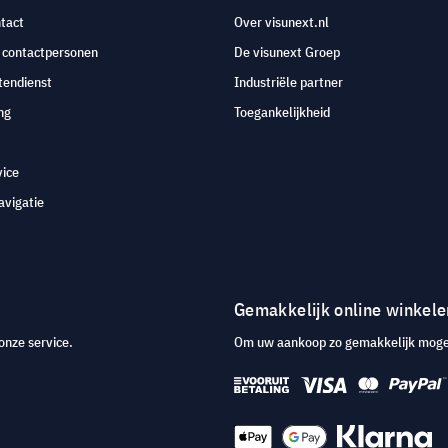
tact
Over visunext.nl
e contactpersonen
De visunext Groep
tendienst
Industriële partner
ng
Toegankelijkheid
vice
avigatie
Gemakkelijk online winkele
onze service.
Om uw aankoop zo gemakkelijk mogeli