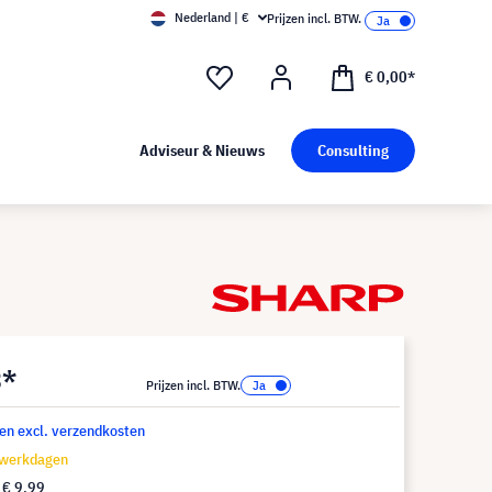
Nederland | €
Prijzen incl. BTW.
€ 0,00*
Adviseur & Nieuws
Consulting
3*
Prijzen incl. BTW.
 en excl. verzendkosten
 werkdagen
f
€ 9,99