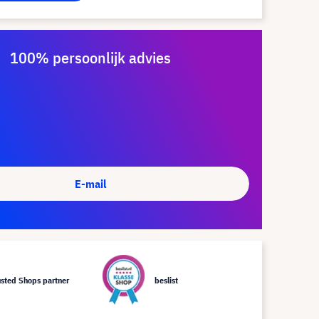
100% persoonlijk advies
E-mail
usted Shops partner
beslist