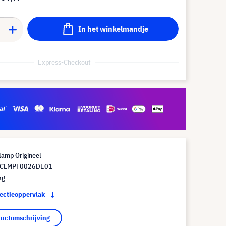
In het winkelmandje
Express-Checkout
lamp Origineel
 CLMPF0026DE01
kg
jectieoppervlak
ductomschrijving