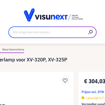
nt
Downloads en persmap
Sharp beamerlamp
erlamp voor XV-320P, XV-325P
€ 304,0
Prijzen incl. BTW
Levertijd 4-7
Verzending vana