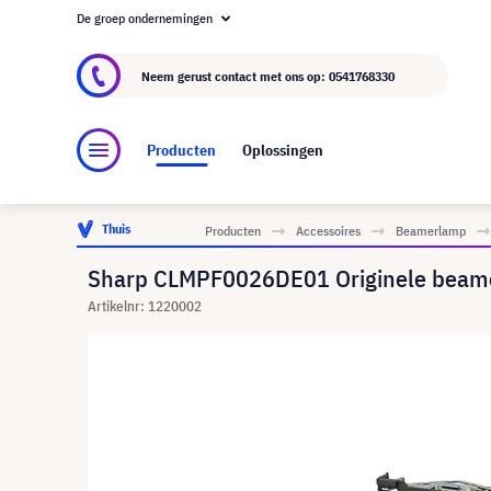
De groep ondernemingen
Over visunext.nl
De visunext Groep
Fabrika
Neem gerust contact met ons op:
0541768330
Producten
Oplossingen
Thuis
Producten
Accessoires
Beamerlamp
Sharp CLMPF0026DE01 Originele beam
Artikelnr: 1220002