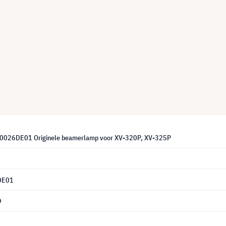
0026DE01 Originele beamerlamp voor XV-320P, XV-325P
DE01
9