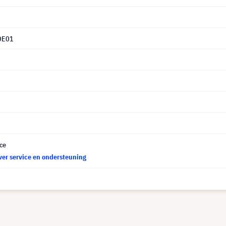
DE01
ce
ver service en ondersteuning