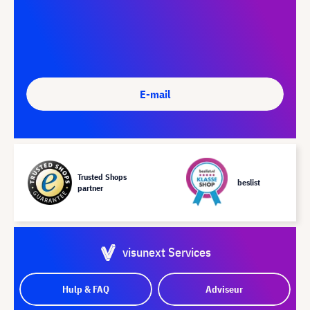
E-mail
Trusted Shops
beslist
partner
visunext Services
Hulp & FAQ
Adviseur