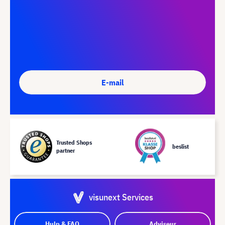
E-mail
Trusted Shops
beslist
partner
visunext Services
Hulp & FAQ
Adviseur