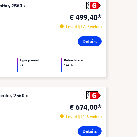
G
A
itor, 2560 x
G
€ 499,40*
Levertijd 7-9 weken
Details
Type paneel
Refresh rate
VA
144Hz
G
A
nitor, 2560 x
G
€ 674,00*
Levertijd 4-6 weken
Details