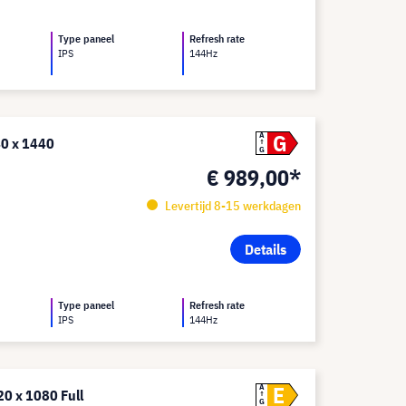
Type paneel
Refresh rate
IPS
144Hz
G
A
40 x 1440
G
€ 989,00*
Levertijd 8-15 werkdagen
Details
Type paneel
Refresh rate
IPS
144Hz
E
A
0 x 1080 Full
G