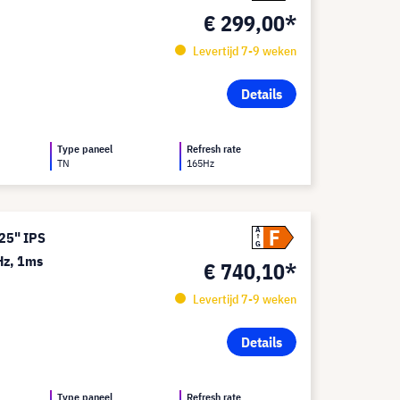
€ 299,00*
Levertijd 7-9 weken
Details
Type paneel
Refresh rate
TN
165Hz
F
A
25" IPS
G
Hz, 1ms
€ 740,10*
Levertijd 7-9 weken
Details
Type paneel
Refresh rate