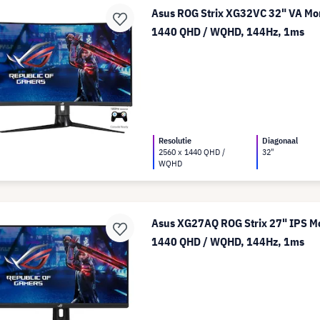
Asus ROG Strix XG32VC 32" VA Mon
1440 QHD / WQHD, 144Hz, 1ms
Resolutie
Diagonaal
2560 x 1440 QHD /
32"
WQHD
Asus XG27AQ ROG Strix 27" IPS Mo
1440 QHD / WQHD, 144Hz, 1ms