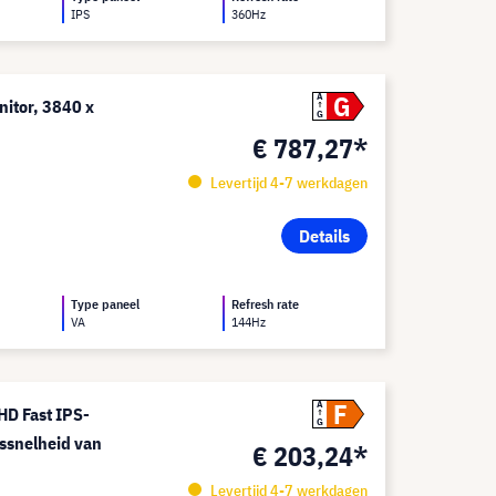
IPS
360Hz
G
A
itor, 3840 x
G
€ 787,27*
Levertijd 4-7 werkdagen
Details
Type paneel
Refresh rate
VA
144Hz
F
A
D Fast IPS-
G
ssnelheid van
€ 203,24*
Levertijd 4-7 werkdagen