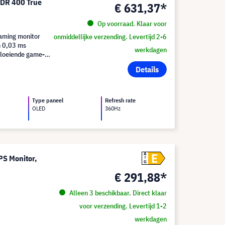
DR 400 True
€ 631,37*
Op voorraad. Klaar voor
ming monitor
onmiddellijke verzending. Levertijd 2-6
n 0,03 ms
werkdagen
vloeiende game-
Details
Type paneel
Refresh rate
OLED
360Hz
E
A
S Monitor,
G
€ 291,88*
Alleen 3 beschikbaar. Direct klaar
voor verzending. Levertijd 1-2
werkdagen