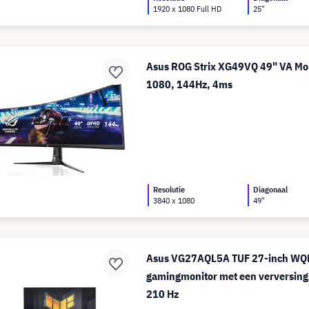
1920 x 1080 Full HD
25"
Asus ROG Strix XG49VQ 49" VA Mon
1080, 144Hz, 4ms
Resolutie
Diagonaal
3840 x 1080
49"
Asus VG27AQL5A TUF 27-inch WQH
gamingmonitor met een verversing
210 Hz