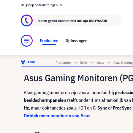
De groep ondernemingen
Over visunext.nl
De visunext Groep
Fabrika
Neem gerust contact met ons op:
0541768330
Producten
Oplossingen
Thuis
Producten
Serie
Asus
Asus Gaming 
Asus Gaming Monitoren (PG,
Asus gaming monitoren zijn vooral populair bij
professi
beeldschermpanelen
(zelfs onder 1 ms afhankelijk va
Hz
, maar ook functies zoals HDR en
G-Sync
of
FreeSync
.
Ontdek meer monitoren van Asus
.