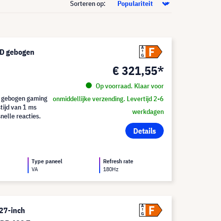
Sorteren op:
F
A
D gebogen
G
€ 321,55*
Op voorraad. Klaar voor
 gebogen gaming
onmiddellijke verzending. Levertijd 2-6
tijd van 1 ms
werkdagen
nelle reacties.
Details
Type paneel
Refresh rate
VA
180Hz
F
A
27-inch
G