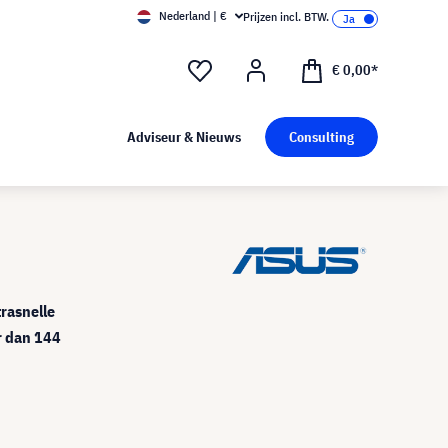
Nederland | €
Prijzen incl. BTW.
€ 0,00*
Adviseur & Nieuws
Consulting
trasnelle
 dan 144