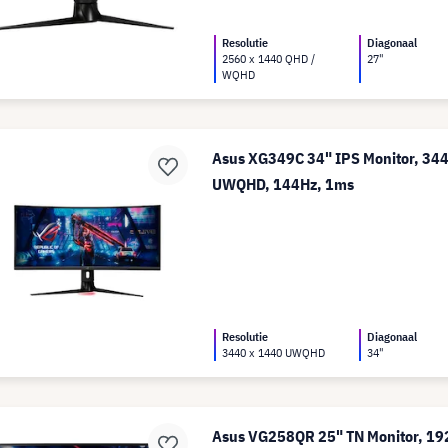
Resolutie
Diagonaal
2560 x 1440 QHD /
27"
WQHD
Asus XG349C 34" IPS Monitor, 34
UWQHD, 144Hz, 1ms
Resolutie
Diagonaal
3440 x 1440 UWQHD
34"
Asus VG258QR 25" TN Monitor, 192