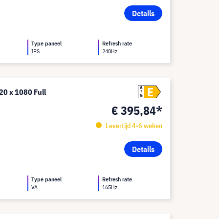
Details
Type paneel
Refresh rate
IPS
240Hz
E
A
0 x 1080 Full
G
€ 395,84*
Levertijd 4-6 weken
Details
Type paneel
Refresh rate
VA
165Hz