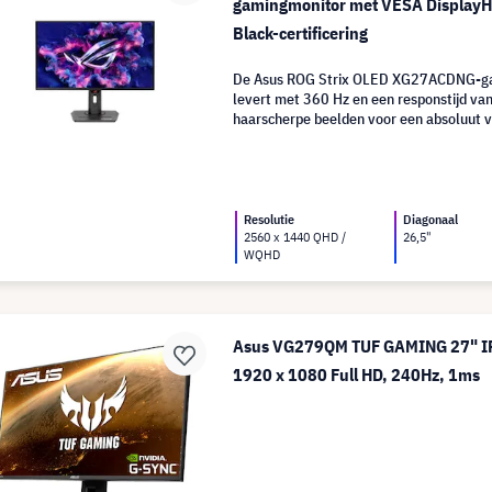
gamingmonitor met VESA DisplayH
Black-certificering
De Asus ROG Strix OLED XG27ACDNG-ga
levert met 360 Hz en een responstijd va
haarscherpe beelden voor een absoluut 
ervaring.
Resolutie
Diagonaal
2560 x 1440 QHD /
26,5"
WQHD
Asus VG279QM TUF GAMING 27" IP
1920 x 1080 Full HD, 240Hz, 1ms