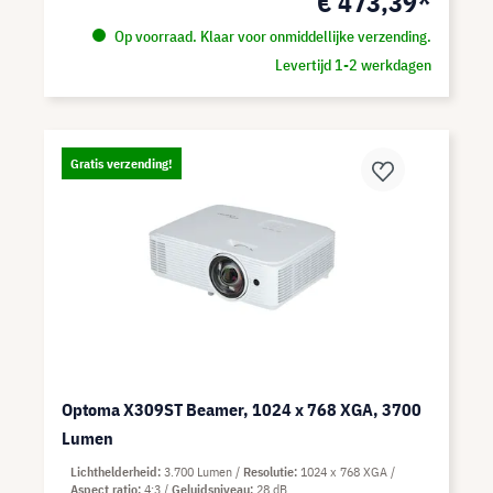
€ 473,39*
Op voorraad. Klaar voor onmiddellijke verzending.
Levertijd 1-2 werkdagen
Gratis verzending!
Optoma X309ST Beamer, 1024 x 768 XGA, 3700
Lumen
Lichthelderheid
3.700 Lumen
Resolutie
1024 x 768 XGA
Aspect ratio
4:3
Geluidsniveau
28 dB