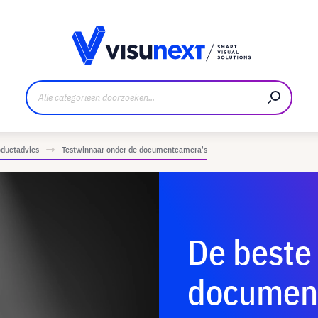
nt
Downloads en persmap
oductadvies
Testwinnaar onder de documentcamera's
De beste
document