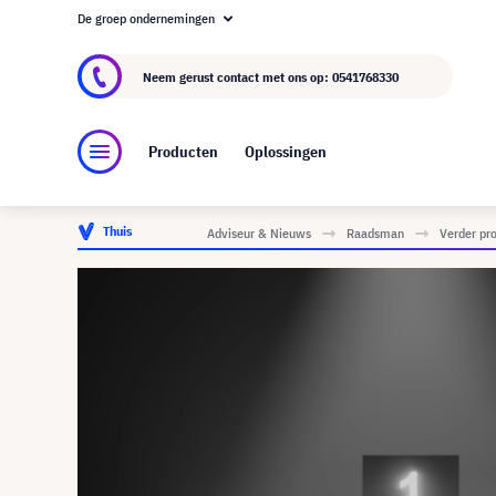
De groep ondernemingen
Over visunext.nl
De visunext Groep
Fabrika
Neem gerust contact met ons op:
0541768330
Producten
Oplossingen
Thuis
Adviseur & Nieuws
Raadsman
Verder pr