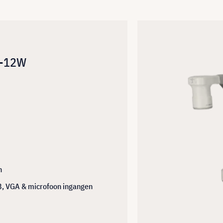
L-12W
n
B, VGA & microfoon ingangen