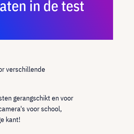
ten in de test
r verschillende
jsten gerangschikt en voor
camera's voor school,
ge kant!