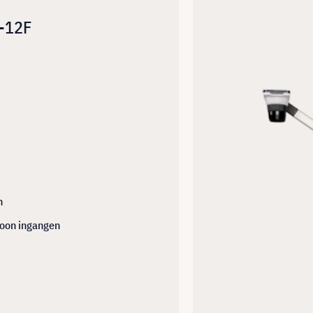
-12F
n
oon ingangen