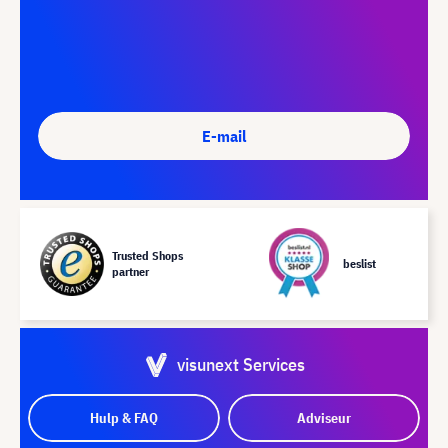
E-mail
Trusted Shops
beslist
partner
visunext Services
Hulp & FAQ
Adviseur