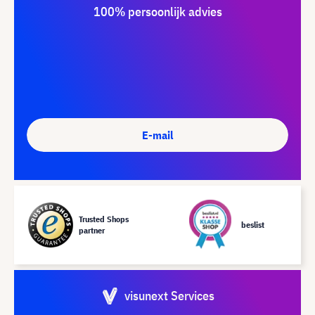
100% persoonlijk advies
E-mail
Trusted Shops
beslist
partner
visunext Services