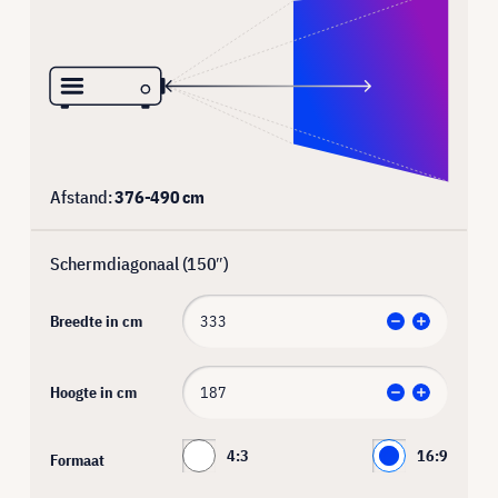
Afstand:
376
-
490
cm
Schermdiagonaal (
150
″)
Breedte in cm
Hoogte in cm
4:3
16:9
Formaat