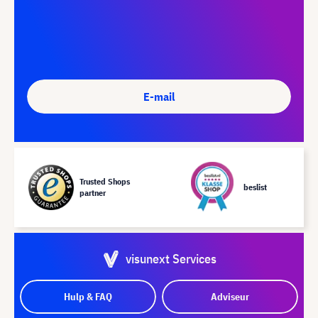
E-mail
Trusted Shops
beslist
partner
visunext Services
Hulp & FAQ
Adviseur