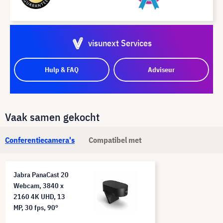
visunext Services
Hulp & FAQ
Adviseur
Vaak samen gekocht
Conferentiecamera's
Compatibel met
Jabra PanaCast 20
Webcam, 3840 x
2160 4K UHD, 13
MP, 30 fps, 90°