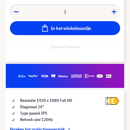
In het winkelmandje
Express-Checkout
E
A
Resolutie 1920 x 1080 Full HD
G
Diagonaal 24"
Type paneel IPS
Refresh rate 120Hz
Bereken het projectieoppervlak