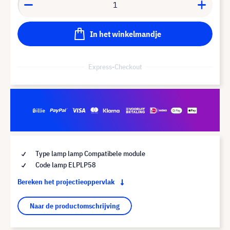
In het winkelmandje
Express-Checkout
Type lamp lamp Compatibele module
Code lamp ELPLP58
Bereken het projectieoppervlak
Naar de productomschrijving