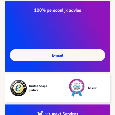
100% persoonlijk advies
E-mail
Trusted Shops
beslist
partner
visunext Services