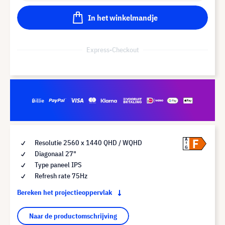
In het winkelmandje
Express-Checkout
F
A
Resolutie 2560 x 1440 QHD / WQHD
G
Diagonaal 27"
Type paneel IPS
Refresh rate 75Hz
Bereken het projectieoppervlak
Naar de productomschrijving