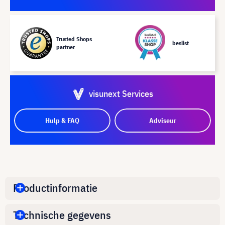
Trusted Shops
beslist
partner
visunext Services
Hulp & FAQ
Adviseur
Productinformatie
Technische gegevens