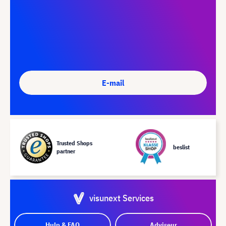
E-mail
Trusted Shops
beslist
partner
visunext Services
Hulp & FAQ
Adviseur