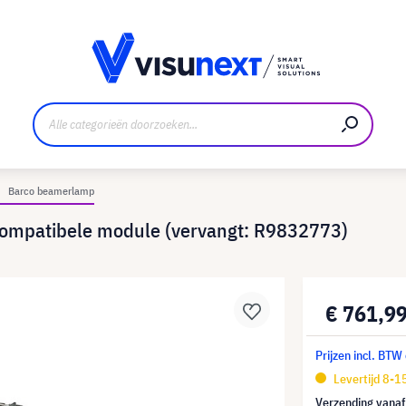
nt
Downloads en persmap
Barco beamerlamp
ompatibele module (vervangt: R9832773)
€ 761,9
Prijzen incl. BTW
Levertijd 8-
Verzending vana