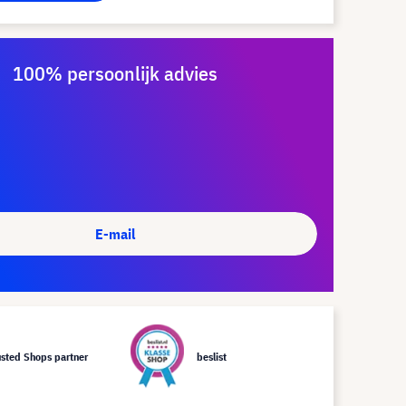
100% persoonlijk advies
E-mail
usted Shops partner
beslist