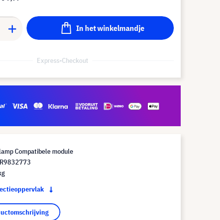
In het winkelmandje
Express-Checkout
lamp Compatibele module
 R9832773
kg
jectieoppervlak
ductomschrijving