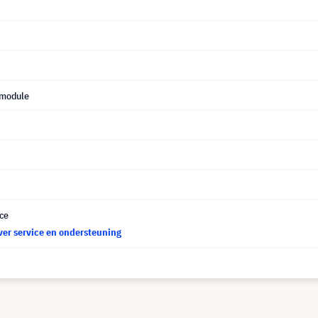
 module
ce
ver service en ondersteuning