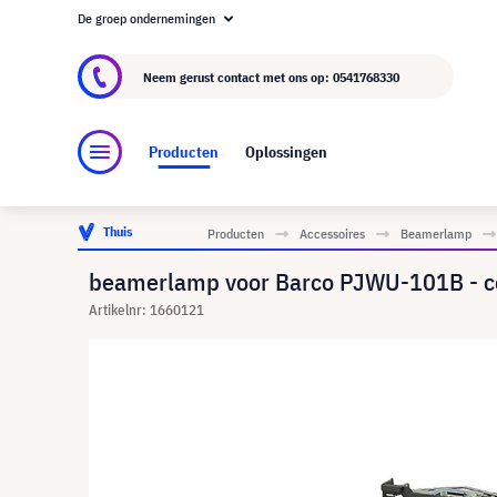
De groep ondernemingen
Over visunext.nl
De visunext Groep
Fabrika
Neem gerust contact met ons op:
0541768330
Producten
Oplossingen
Thuis
Producten
Accessoires
Beamerlamp
beamerlamp voor Barco PJWU-101B - c
Artikelnr: 1660121