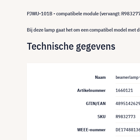
PJWU-101B - compatibele module (vervangt: R98327
Bij deze lamp gaat het om een compatibel model met de
Technische gegevens
Naam
beamerlamp 
Artikelnummer
1660121
GTIN/EAN
489514262
SKU
R9832773
WEEE-nummer
DE1748813