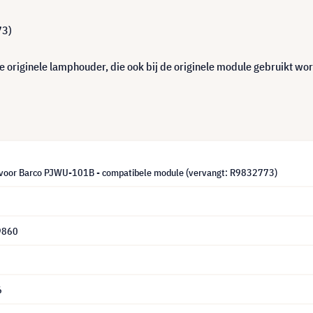
73)
 originele lamphouder, die ook bij de originele module gebruikt wor
voor Barco PJWU-101B - compatibele module (vervangt: R9832773)
9860
6