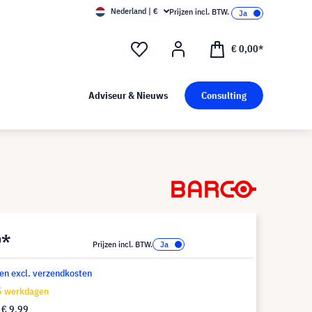
Nederland | €
Prijzen incl. BTW.
€ 0,00*
Adviseur & Nieuws
Consulting
9*
Prijzen incl. BTW.
 en excl. verzendkosten
15 werkdagen
f
€ 9,99