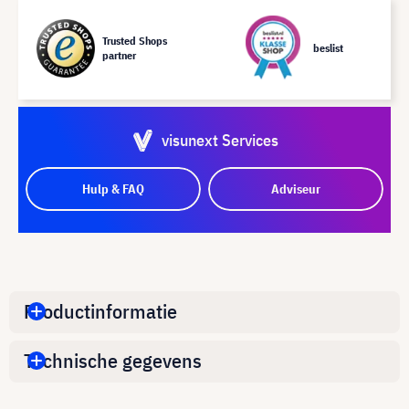
Trusted Shops
beslist
partner
visunext Services
Hulp & FAQ
Adviseur
Productinformatie
Technische gegevens