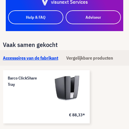
visunext Services
Hulp & FAQ
Adviseur
Vaak samen gekocht
Accessoires van de fabrikant
Vergelijkbare producten
Barco ClickShare
Tray
€ 88,33*