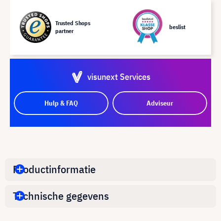
Trusted Shops
beslist
partner
visunext Services
Hulp & FAQ
Adviseur
Productinformatie
Technische gegevens