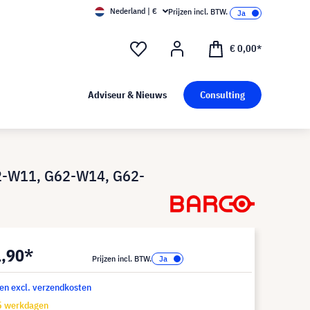
Nederland | €
Prijzen incl. BTW.
€ 0,00*
Adviseur & Nieuws
Consulting
62-W11, G62-W14, G62-
1,90*
Prijzen incl. BTW.
 en excl. verzendkosten
15 werkdagen