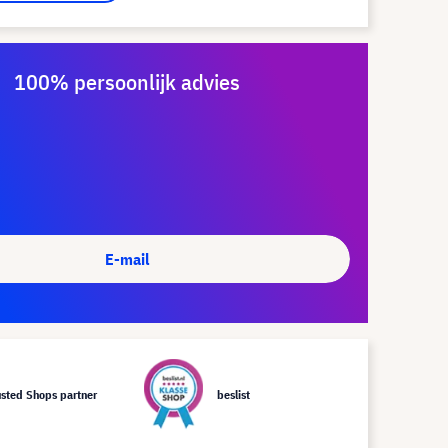
100% persoonlijk advies
E-mail
usted Shops partner
beslist