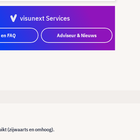
visunext Services
 en FAQ
Adviseur & Nieuws
uikt (zijwaarts en omhoog).