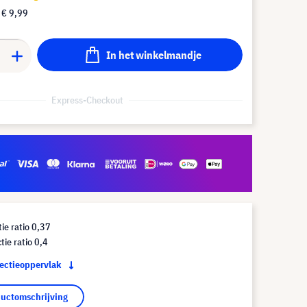
f
€ 9,99
In het winkelmandje
Express-Checkout
tie ratio 0,37
tie ratio 0,4
jectieoppervlak
ductomschrijving