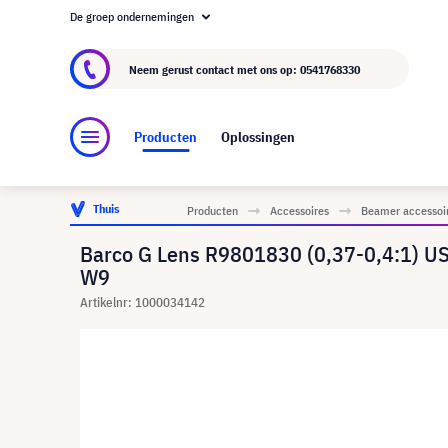
De groep ondernemingen
Over visunext.nl
De visunext Groep
Fabrika
Neem gerust contact met ons op:
0541768330
Producten
Oplossingen
Thuis
Producten
Accessoires
Beamer accessoi
Barco G Lens R9801830 (0,37-0,4:1) 
W9
Artikelnr: 1000034142