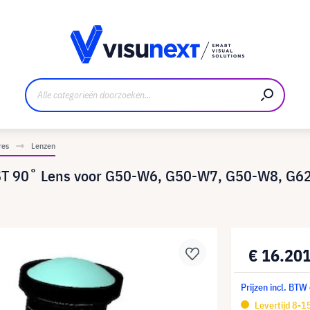
nt
Downloads en persmap
res
Lenzen
UST 90˚ Lens voor G50-W6, G50-W7, G50-W8, G
€ 16.20
Prijzen incl. BTW
Levertijd 8-