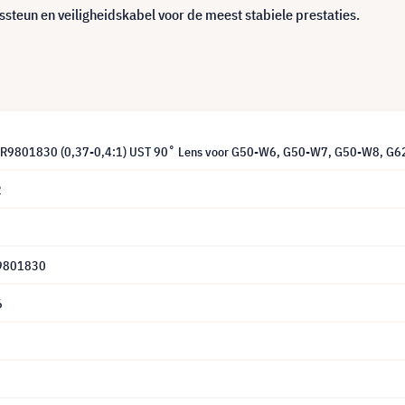
ssteun en veiligheidskabel voor de meest stabiele prestaties.
s R9801830 (0,37-0,4:1) UST 90˚ Lens voor G50-W6, G50-W7, G50-W8, 
2
R9801830
6