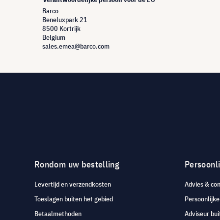
Barco
Beneluxpark 21
8500 Kortrijk
Belgium
sales.emea@barco.com
Rondom uw bestelling
Persoonli
Levertijd en verzendkosten
Advies & con
Toeslagen buiten het gebied
Persoonlijk
Betaalmethoden
Adviseur bui