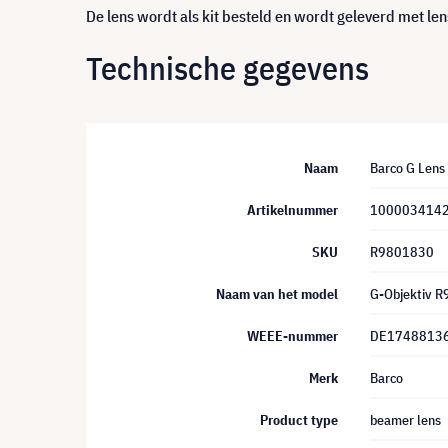
De lens wordt als kit besteld en wordt geleverd met len
Technische gegevens
Naam
Barco G Len
Artikelnummer
100003414
SKU
R9801830
Naam van het model
G-Objektiv 
WEEE-nummer
DE1748813
Merk
Barco
Product type
beamer lens