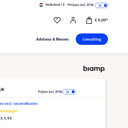
Nederland | €
Prijzen incl. BTW.
€ 0,00*
Adviseur & Nieuws
Consulting
0*
Prijzen incl. BTW.
 en excl. verzendkosten
 werkdagen
f
€ 9,99