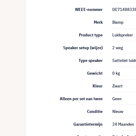
WEEE-nummer
DE7148833
Merk
Biamp
Product type
Luidspreker
Speaker setup (wijze)
2 weg
Type speaker
Satteliet lui
Gewicht
0 kg
Kleur
Zwart
Alleen per set van twee
Geen
Conditie
Nieuw
Garantietermijn
24 Maanden