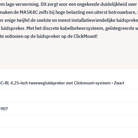
em lage vervorming. Dit zorgt voor een ongekende duidelijkheid ove
n de MASK4C zelfs bij hoge belasting een uiterst betrouwbare, faa
nige twijfel de snelste en meest installatievriendelijke luidspreker
ke luidspreker. Met het discrete kabelbeheersysteem, geïntegreerde w
 te voltooien op de luidspreker op de ClickMount!
-BL 4,25-inch tweewegluidspreker met Clickmount-systeem - Zwart
5907