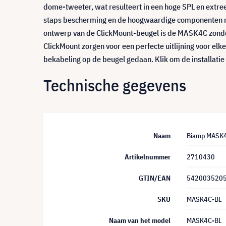
dome-tweeter, wat resulteert in een hoge SPL en extre
staps bescherming en de hoogwaardige componenten make
ontwerp van de ClickMount-beugel is de MASK4C zonder e
ClickMount zorgen voor een perfecte uitlijning voor el
bekabeling op de beugel gedaan. Klik om de installatie
Technische gegevens
Naam
Biamp MASK4C
Artikelnummer
2710430
GTIN/EAN
542003520
SKU
MASK4C-BL
Naam van het model
MASK4C-BL