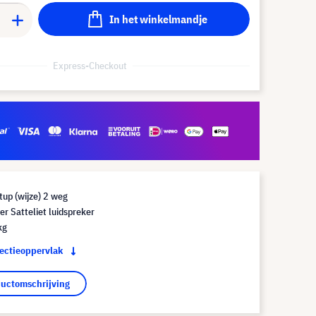
In het winkelmandje
Express-Checkout
up (wijze) 2 weg
r Satteliet luidspreker
kg
jectieoppervlak
ductomschrijving