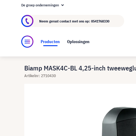
De groep ondernemingen
Over visunext.nl
De visunext Groep
Fabrika
Neem gerust contact met ons op:
0541768330
Producten
Oplossingen
Biamp MASK4C-BL 4,25-inch tweeweglu
Artikelnr: 2710430