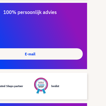
100% persoonlijk advies
E-mail
usted Shops partner
beslist