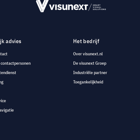
jk advies
Het bedrijf
tact
Over visunext.nl
e contactpersonen
De visunext Groep
tendienst
Industriële partner
ng
Toegankelijkheid
vice
avigatie