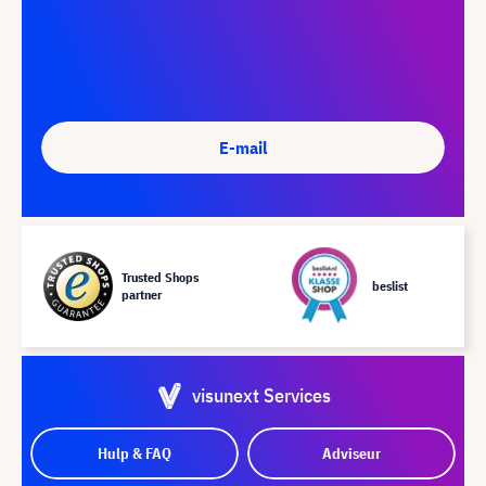
E-mail
Trusted Shops
beslist
partner
visunext Services
Hulp & FAQ
Adviseur