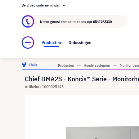
De groep ondernemingen
Over visunext.nl
De visunext Groep
Fabrika
Neem gerust contact met ons op:
0541768330
Producten
Oplossingen
Thuis
Producten
Houdersystemen
Monitor beu
Chief DMA2S - Koncis™ Serie - Monitorh
Artikelnr: 1000025145