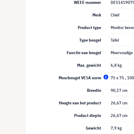
WEEE-nummer
DE5141907
Merk
Chief
Product type
Monitor beve
Type beugel
Tafel
Functie van beugel
Meervoudige 
Max. gewicht
6,8 kg
Muurbeugel VESA norm
75 x 75
, 10
Breedte
90,17 cm
Hoogte van het product
26,67 cm
Product diepte
26,67 cm
Gewicht
7,9 kg