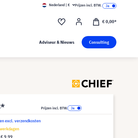
Nederland | €
Prijzen incl. BTW.
€ 0,00*
Adviseur & Nieuws
Consulting
8*
Prijzen incl. BTW.
 en excl. verzendkosten
 werkdagen
f
€ 9,99