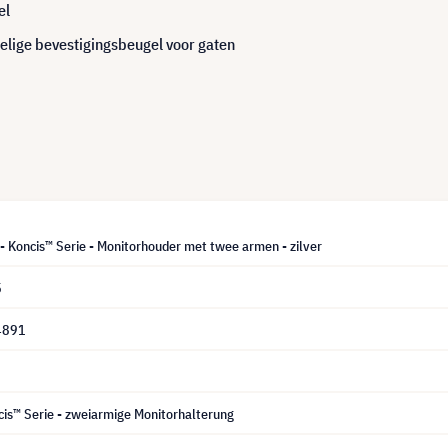
el
lige bevestigingsbeugel voor gaten
 Koncis™ Serie - Monitorhouder met twee armen - zilver
5
4891
is™ Serie - zweiarmige Monitorhalterung