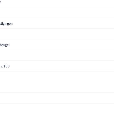
9
stigingen
beugel
0 x 100