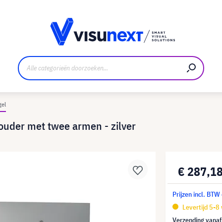
nt
Downloads en persmap
gel
ouder met twee armen - zilver
€ 287,1
Prijzen incl. BTW
Levertijd 5-8
Verzending vana