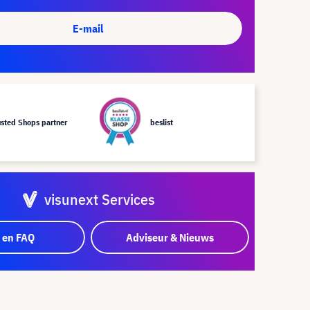
E-mail
usted Shops partner
beslist
visunext Services
 en FAQ
Adviseur & Nieuws