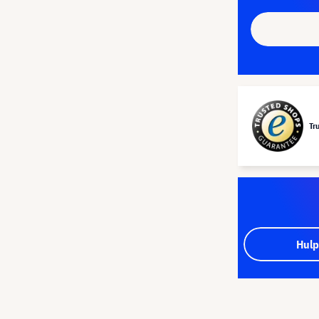
Tr
Hulp