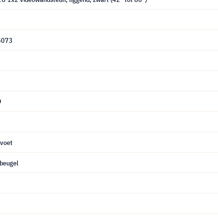
5073
9
dvoet
beugel