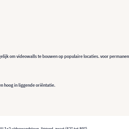
elijk om videowalls te bouwen op populaire locaties. voor permane
 hoog in liggende oriëntatie.
U 1x2 videowandsteun, liggend, zwart (42" tot 80")