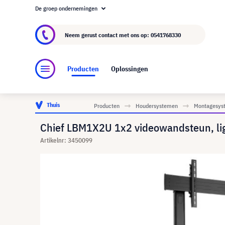
De groep ondernemingen
Over visunext.nl
De visunext Groep
Fabrika
Neem gerust contact met ons op:
0541768330
Producten
Oplossingen
Thuis
Producten
Houdersystemen
Montagesyst
Chief LBM1X2U 1x2 videowandsteun, lig
Artikelnr: 3450099