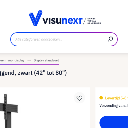
nt
Downloads en persmap
eem voor display
Display standvoet
gend, zwart (42" tot 80")
Levertijd 5-8
Verzending vana