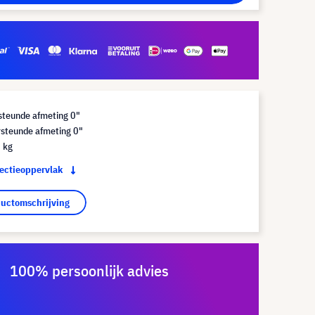
steunde afmeting 0"
steunde afmeting 0"
 kg
jectieoppervlak
ductomschrijving
100% persoonlijk advies