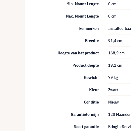
Min. Mount Lengte
0 cm
Max. Mount Lengte
0 cm
kenmerken
Installeerba
Breedte
91,4 cm
Hoogte van het product
168,9 cm
Product diepte
19,1 cm
Gewicht
79 kg
Kleur
Zwart
Conditie
Nieuw
Garantietermijn
120 Maande
Soort garantie
BringIn-Servi