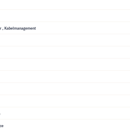
ar
, Kabelmanagement
n
ce