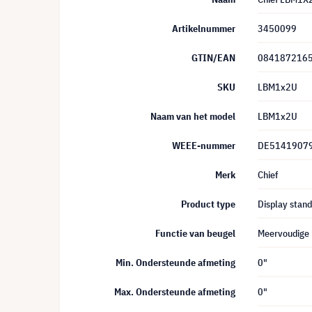
Artikelnummer
3450099
GTIN/EAN
084187216
SKU
LBM1x2U
Naam van het model
LBM1x2U
WEEE-nummer
DE5141907
Merk
Chief
Product type
Display stan
Functie van beugel
Meervoudige 
Min. Ondersteunde afmeting
0"
Max. Ondersteunde afmeting
0"