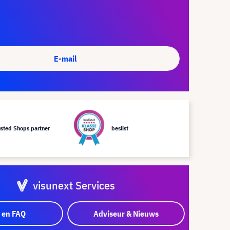
E-mail
usted Shops partner
beslist
visunext Services
 en FAQ
Adviseur & Nieuws