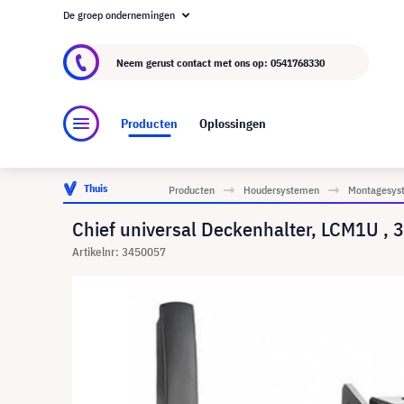
De groep ondernemingen
Over visunext.nl
De visunext Groep
Fabrika
Neem gerust contact met ons op:
0541768330
Producten
Oplossingen
Thuis
Producten
Houdersystemen
Montagesyst
Chief universal Deckenhalter, LCM1U , 3
Artikelnr: 3450057