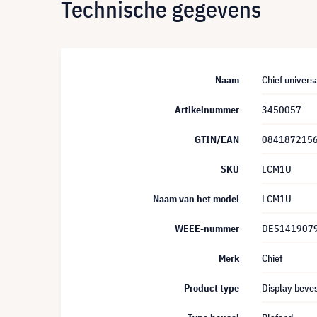
Technische gegevens
Naam
Chief univers
Artikelnummer
3450057
GTIN/EAN
084187215
SKU
LCM1U
Naam van het model
LCM1U
WEEE-nummer
DE5141907
Merk
Chief
Product type
Display beves