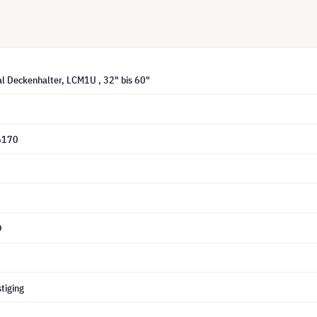
al Deckenhalter, LCM1U , 32" bis 60"
6170
9
tiging