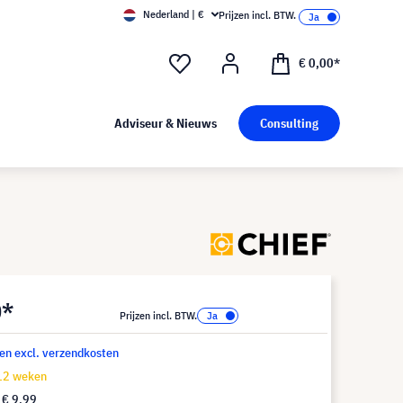
Nederland | €
Prijzen incl. BTW.
€ 0,00*
Adviseur & Nieuws
Consulting
0*
Prijzen incl. BTW.
 en excl. verzendkosten
-12 weken
f
€ 9,99