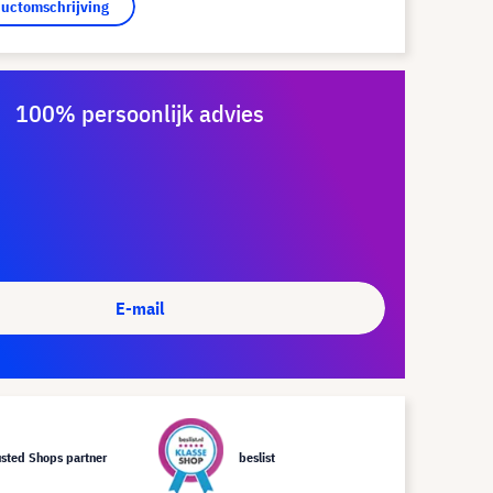
ductomschrijving
100% persoonlijk advies
E-mail
usted Shops partner
beslist