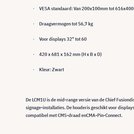
VESA standaard: Van 200x100mm tot 616x4
·
Draagvermogen tot 56,7 kg
·
Voor displays 32" tot 60
·
420 x 681 x 162 mm (H x B x D)
·
Kleur: Zwart
·
De LCM1U is de mid-range versie van de Chief Fusiondis
signage-installaties. De houderis geschikt voor displa
compatibel met CMS-draad enCMA-Pin-Connect.