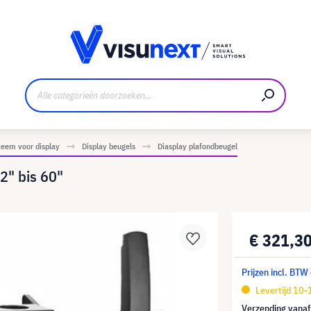
nt
Downloads en persmap
eem voor display
Display beugels
Diasplay plafondbeugel
2" bis 60"
€ 321,3
Prijzen incl. BTW
Levertijd 10
Verzending vana