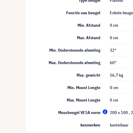
Type beugel
Plafond
Functie van beugel
Enkele beuge
Min. Afstand
0 cm
Max. Afstand
0 cm
Min. Ondersteunde afmeting
32"
Max. Ondersteunde afmeting
60"
Max. gewicht
56,7 kg
Min. Mount Lengte
0 cm
Max. Mount Lengte
0 cm
Muurbeugel VESA norm
200 x 100
, 
kenmerken
kantelbaar