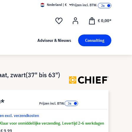
Nederland | €
Prijzen incl. BTW.
€ 0,00*
Adviseur & Nieuws
Consulting
at, zwart(37" bis 63")
0*
Prijzen incl. BTW.
 en excl. verzendkosten
Klaar voor onmiddellijke verzending. Levertijd 2-6 werkdagen
f
€ 9,99