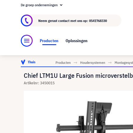
De groep ondernemingen
Over visunext.nl
De visunext Groep
Fabrika
Neem gerust contact met ons op:
0541768330
Producten
Oplossingen
Thuis
Producten
Houdersystemen
Montagesyst
Chief LTM1U Large Fusion microverstelb
Artikelnr: 3450015