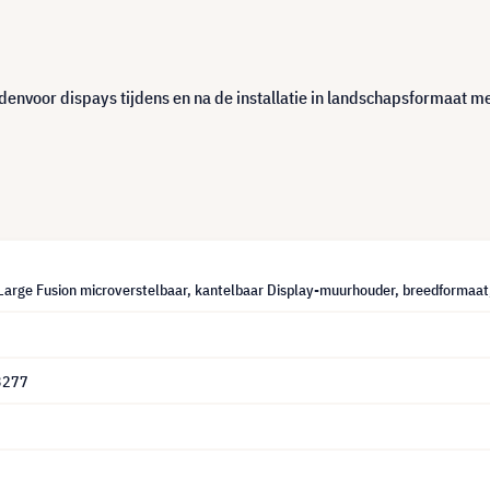
denvoor dispays tijdens en na de installatie in landschapsformaat m
Large Fusion microverstelbaar, kantelbaar Display-muurhouder, breedformaat,
3277