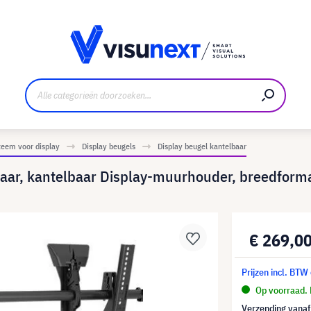
nt
Downloads en persmap
eem voor display
Display beugels
Display beugel kantelbaar
aar, kantelbaar Display-muurhouder, breedforma
€ 269,0
Prijzen incl. BTW
Op voorraad. 
Verzending vana