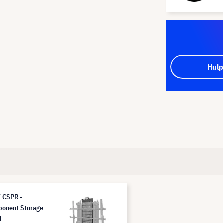
Hulp
f CSPR -
onent Storage
l