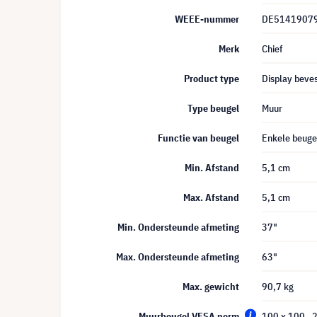
WEEE-nummer
DE5141907
Merk
Chief
Product type
Display beves
Type beugel
Muur
Functie van beugel
Enkele beuge
Min. Afstand
5,1 cm
Max. Afstand
5,1 cm
Min. Ondersteunde afmeting
37"
Max. Ondersteunde afmeting
63"
Max. gewicht
90,7 kg
Muurbeugel VESA norm
100 x 100
, 