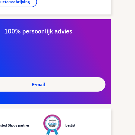
ductomschrijving
100% persoonlijk advies
E-mail
usted Shops partner
beslist