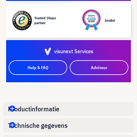
Trusted Shops
beslist
partner
visunext Services
Hulp & FAQ
Adviseur
Productinformatie
Technische gegevens