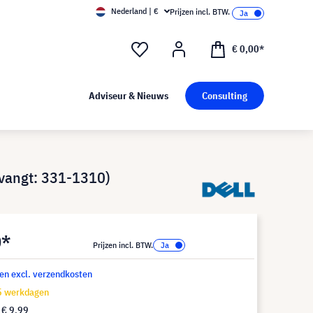
Nederland | €
Prijzen incl. BTW.
€ 0,00*
Adviseur & Nieuws
Consulting
rvangt: 331-1310)
0*
Prijzen incl. BTW.
 en excl. verzendkosten
15 werkdagen
f
€ 9,99