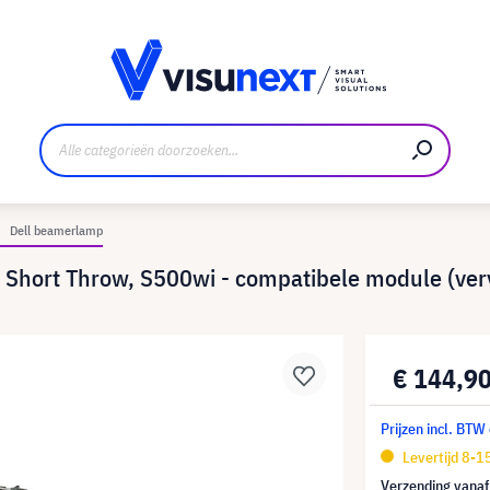
nt
Downloads en persmap
Dell beamerlamp
 Short Throw, S500wi - compatibele module (ve
€ 144,9
Prijzen incl. BTW
Levertijd 8-
Verzending vana