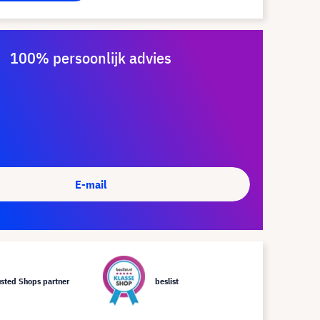
100% persoonlijk advies
E-mail
usted Shops partner
beslist