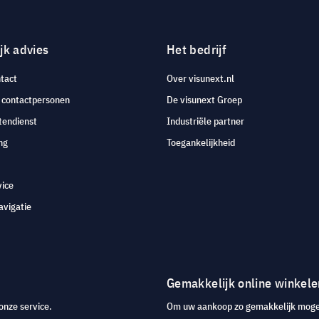
jk advies
Het bedrijf
tact
Over visunext.nl
e contactpersonen
De visunext Groep
tendienst
Industriële partner
ng
Toegankelijkheid
vice
avigatie
Gemakkelijk online winkele
onze service.
Om uw aankoop zo gemakkelijk mogeli