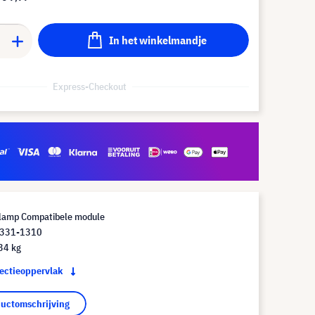
In het winkelmandje
Express-Checkout
lamp Compatibele module
 331-1310
34 kg
jectieoppervlak
ductomschrijving