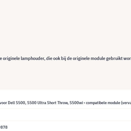
 originele lamphouder, die ook bij de originele module gebruikt wor
oor Dell S500, S500 Ultra Short Throw, S500wi - compatibele module (ver
9878