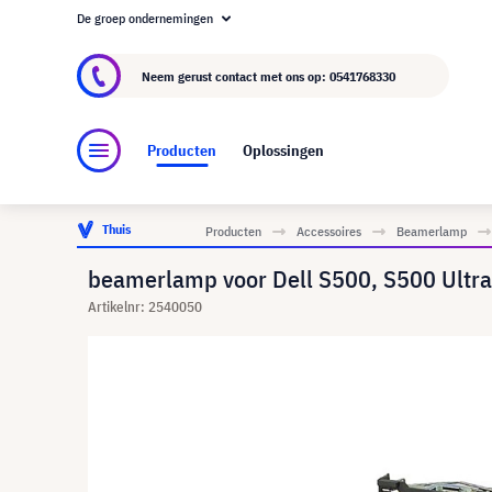
De groep ondernemingen
Over visunext.nl
De visunext Groep
Fabrika
Neem gerust contact met ons op:
0541768330
Producten
Oplossingen
Thuis
Producten
Accessoires
Beamerlamp
beamerlamp voor Dell S500, S500 Ultra
Artikelnr: 2540050