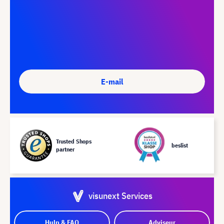
E-mail
Trusted Shops
beslist
partner
visunext Services
Hulp & FAQ
Adviseur