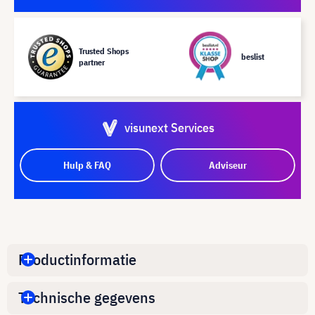
Trusted Shops
beslist
partner
visunext Services
Hulp & FAQ
Adviseur
Productinformatie
Technische gegevens