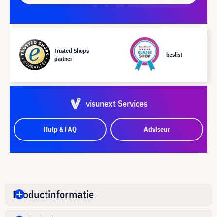
Trusted Shops
beslist
partner
visunext Services
Hulp & FAQ
Adviseur
Productinformatie