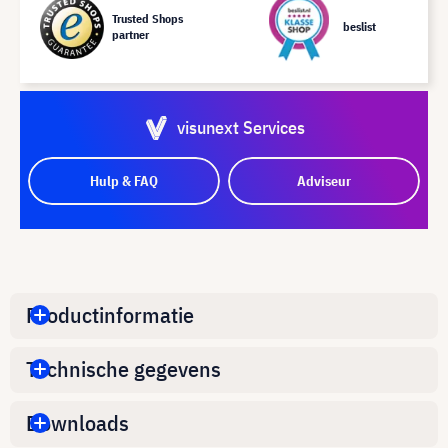
Trusted Shops
beslist
partner
visunext Services
Hulp & FAQ
Adviseur
Productinformatie
Technische gegevens
Downloads