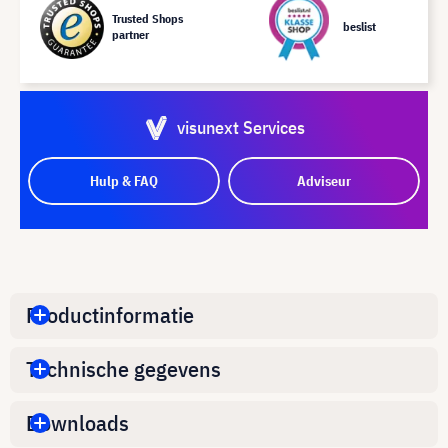
Trusted Shops
beslist
partner
visunext Services
Hulp & FAQ
Adviseur
Productinformatie
Technische gegevens
Downloads