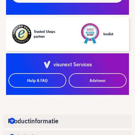
Trusted Shops
beslist
partner
visunext Services
Hulp & FAQ
Adviseur
Productinformatie