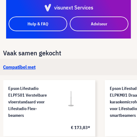
visunext Services
Hulp & FAQ
Adviseur
Vaak samen gekocht
Compatibel met
Epson Lifestudio
Epson Lifestud
ELPFS01 Verstelbare
ELPKM01 Draa
vloerstandaard voor
karaokemicrof
Lifestudio Flex-
voor Lifestudio
beamers
smartbeamers
€ 173,03*