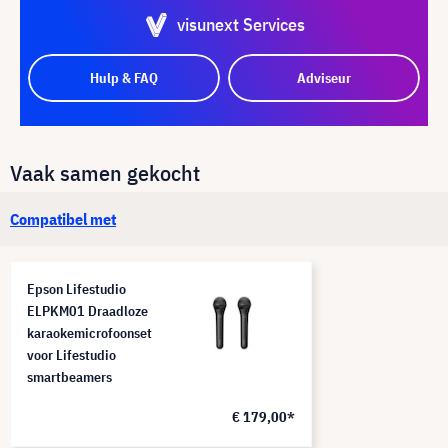
visunext Services
Hulp & FAQ
Adviseur
Vaak samen gekocht
Compatibel met
Epson Lifestudio
ELPKM01 Draadloze
karaokemicrofoonset
voor Lifestudio
smartbeamers
€ 179,00*