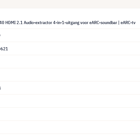
40 HDMI 2.1 Audio-extractor 4-in-1-uitgang voor eARC-soundbar | eARC-tv
9
0621
4