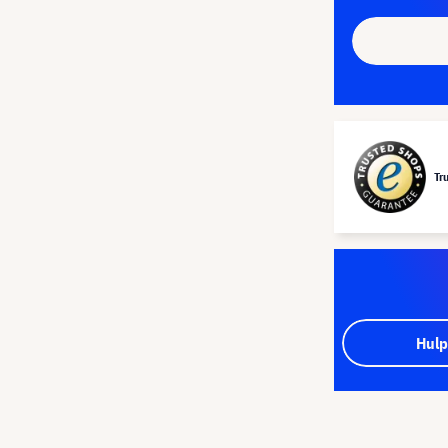
Tr
Hulp