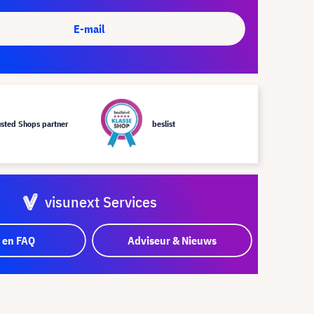
E-mail
usted Shops partner
beslist
visunext Services
 en FAQ
Adviseur & Nieuws