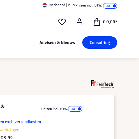
Nederland | €
Prijzen incl. BTW.
€ 0,00*
Adviseur & Nieuws
Consulting
0*
Prijzen incl. BTW.
 en excl. verzendkosten
 werkdagen
f
€ 9,99