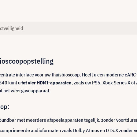
ctveiligheid
ioscoopopstelling
centrale interface voor uw thuisbioscoop. Heeft u een moderne eARC
340 kunt u
tot vier HDMI-apparaten
, zoals uw PS5, Xbox Series X of
t het weergaveapparaat.
oop:
undbar met meerdere afspeelapparaten tegelijk, zonder voortduren
ecomprimeerde audioformaten zoals Dolby Atmos en DTS:X zonder ver