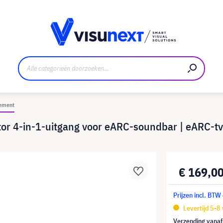
nt
Downloads en persmap
ement
or 4-in-1-uitgang voor eARC-soundbar | eARC-tv
€ 169,0
Prijzen incl. BTW
Levertijd 5-8
Verzending vana