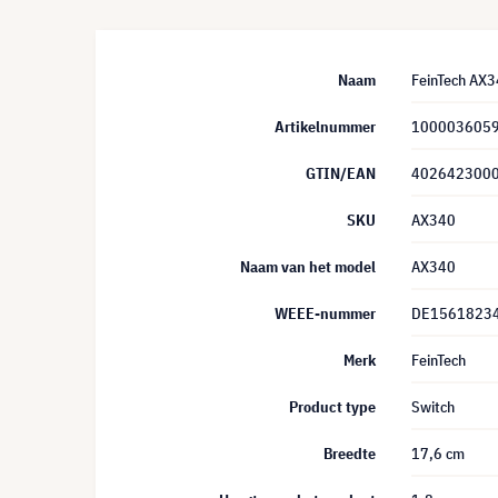
Naam
FeinTech AX3
Artikelnummer
100003605
GTIN/EAN
402642300
SKU
AX340
Naam van het model
AX340
WEEE-nummer
DE1561823
Merk
FeinTech
Product type
Switch
Breedte
17,6 cm