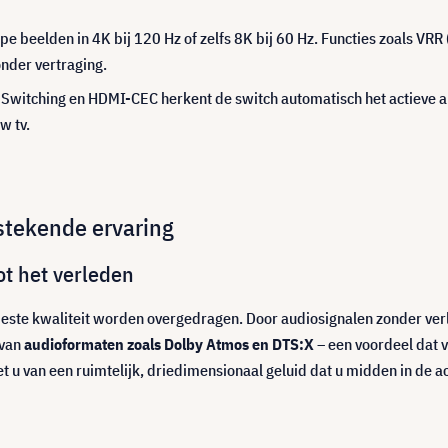
e beelden in 4K bij 120 Hz of zelfs 8K bij 60 Hz. Functies zoals VR
nder vertraging.
Switching en HDMI-CEC herkent de switch automatisch het actieve a
w tv.
tstekende ervaring
ot het verleden
 beste kwaliteit worden overgedragen. Door audiosignalen zonder ver
 van
audioformaten zoals Dolby Atmos en DTS:X
– een voordeel dat v
 u van een ruimtelijk, driedimensionaal geluid dat u midden in de act