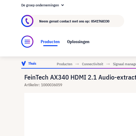
De groep ondernemingen
Over visunext.nl
De visunext Groep
Fabrika
Neem gerust contact met ons op:
0541768330
Producten
Oplossingen
Thuis
Producten
Connectiviteit
Signaal manag
FeinTech AX340 HDMI 2.1 Audio-extract
Artikelnr: 1000036059