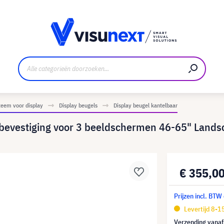
nt
Downloads en persmap
eem voor display
Display beugels
Display beugel kantelbaar
vestiging voor 3 beeldschermen 46-65" Lands
€ 355,0
Prijzen incl. BTW
Levertijd 8-
Verzending vana