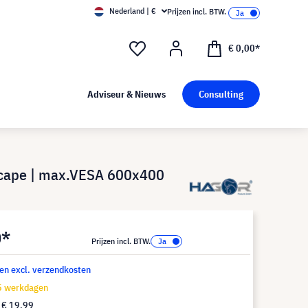
Nederland | €
Prijzen incl. BTW.
€ 0,00*
Adviseur & Nieuws
Consulting
cape | max.VESA 600x400
0*
Prijzen incl. BTW.
 en excl. verzendkosten
15 werkdagen
f
€ 19,99