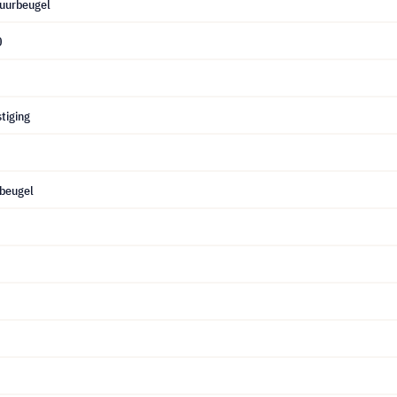
uurbeugel
0
tiging
beugel