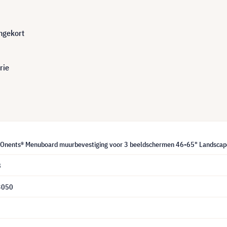
ngekort
rie
Onents® Menuboard muurbevestiging voor 3 beeldschermen 46-65" Landsca
8
3050