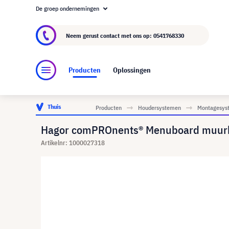
De groep ondernemingen
Over visunext.nl
De visunext Groep
Fabrika
Neem gerust contact met ons op:
0541768330
Producten
Oplossingen
Thuis
Producten
Houdersystemen
Montagesyst
Hagor comPROnents® Menuboard muurbe
Artikelnr: 1000027318