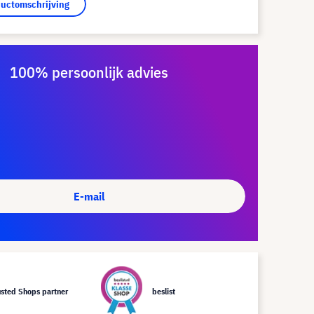
ductomschrijving
100% persoonlijk advies
E-mail
usted Shops partner
beslist