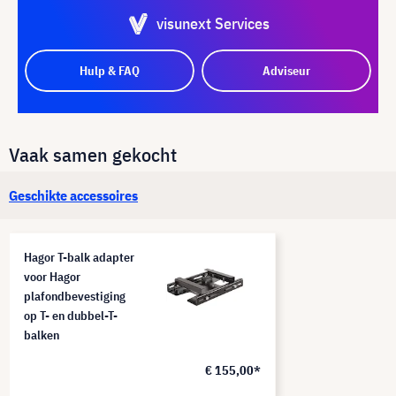
visunext Services
Hulp & FAQ
Adviseur
Vaak samen gekocht
Geschikte accessoires
Hagor T-balk adapter
voor Hagor
plafondbevestiging
op T- en dubbel-T-
balken
€ 155,00*