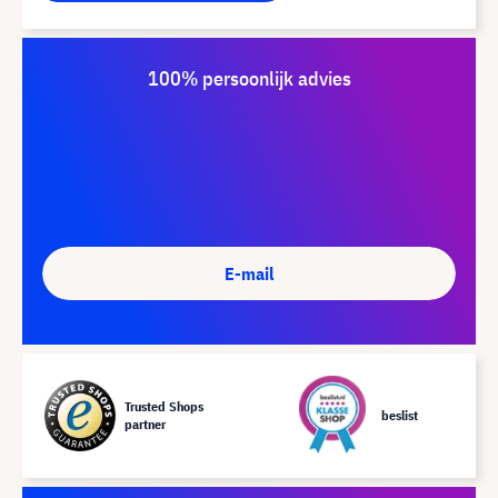
100% persoonlijk advies
E-mail
Trusted Shops
beslist
partner