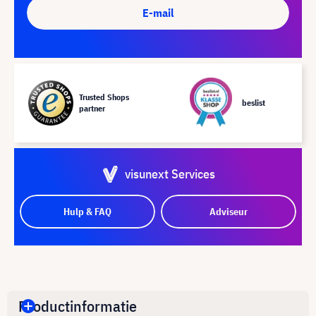
E-mail
Trusted Shops
beslist
partner
visunext Services
Hulp & FAQ
Adviseur
Productinformatie