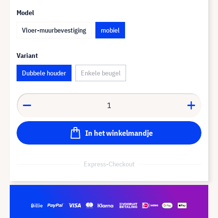
Model
Vloer-muurbevestiging
mobiel
Variant
Dubbele houder
Enkele beugel
In het winkelmandje
Express-Checkout